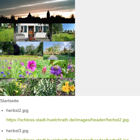
Startseite
herbst2.jpg
https://schloss-stadt-huelchrath.de/images/header/herbst2.jpg
herbst3.jpg