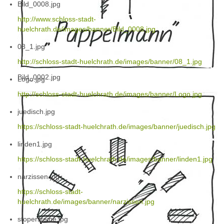
Bild_0008.jpg
http://www.schloss-stadt-
huelchrath.de/images/banner/Bild_0008.jpg
08_1.jpg
http://schloss-stadt-huelchrath.de/images/banner/08_1.jpg
Bild_0002.jpg
Logo.jpg
http://schloss-stadt-huelchrath.de/images/banner/Logo.jpg
juedisch.jpg
https://schloss-stadt-huelchrath.de/images/banner/juedisch.jpg
linden1.jpg
https://schloss-stadt-huelchrath.de/images/banner/linden1.jpg
narzissen.jpg
https://schloss-stadt-
huelchrath.de/images/banner/narzissen.jpg
stopersteine.jpg