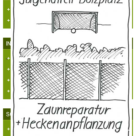
Dorfzeitung "Et Blättche"
Regionale Presse
INFRASTRUKTUR IN HÜLCHRATH
Kataster/Karten
Handel/Gewerbe
Vereine
Personennahverkehr
SCHLOSS-STADT HÜLCHRATH
Ansichten-Bilder-Filme