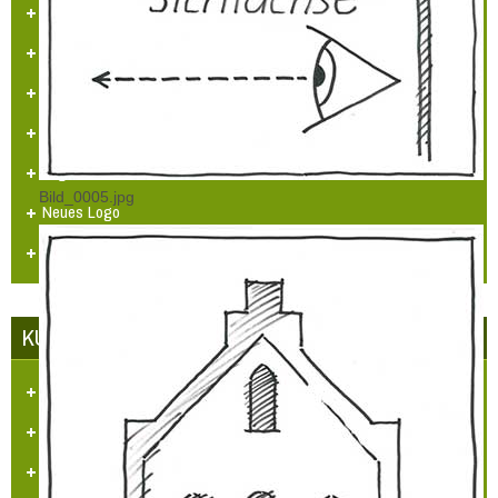
Mängelmelder der Stadt GV
Adventsfenster 2025
Arbeitskreissitzung
Veranstaltungskalender
Jugendarbeit
Bild_0005.jpg
Neues Logo
Orgelbau
KUNST UND KULTUR
Aufgaben und Ziele
Kontakt
Veranstaltungen