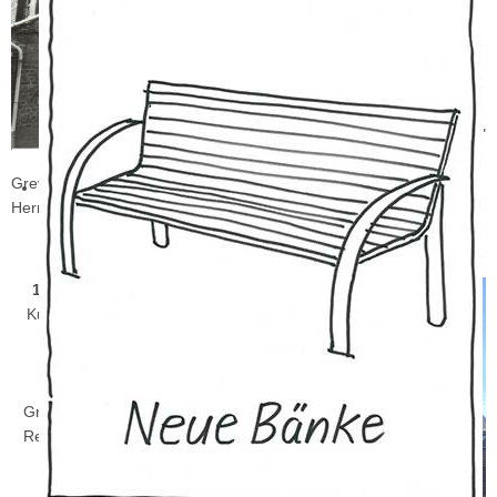
Geschäftsmann auf Druck der
Nationalsozialisten, Nutzung als
Schlachthaus und Wurstküche
1991
Hinweis der katholischen
Kirchengemeinde „St. Sebastianus"
Hülchrath an die Stadt
Grevenbroich das Gebäude der „Ehemaligen Synagoge" zur
Herrichtung als jüdische Gedenkstätte zu nutzen
1994
Nach Zustimmung des
Kulturausschusses sowie der
„Aktionsgemeinschaft
Synagoge" Erwerb des
Gebäudes durch die Stadt
Grevenbroich, Sanierung und
Restaurierung in Abstimmung
mit den Denkmalbehörden