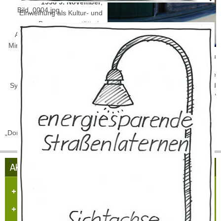
1998 9. November
,
Bild_0004.jpg
Einweihung als Kultur- und
Begegnungsstätte in
Anwesenheit des damaligen
Ministerpräsidenten Johannes
Rau
Heute wird die Kultur- und Begegnungsstätte „Ehemalige
Synagoge" genutzt für Konzerte, Ausstellungen, Diskussionen und
Vorträge."
„Dorfgemeinschaft Hülchrath" / April 2011
AKTUELLES AUS HÜLCHRATH
Herzlich Willkommen in Hülchrath
Führungen in der Schloss-Stadt-Hülchrath