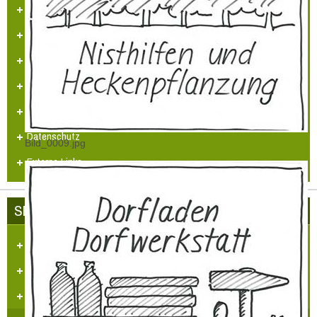
Tätigkeitsberichte
Partner und Sponsoren
Ansprechpartner
Beitrittserklärung
Impressum/Kontakt
Datenschutz
Bild_0009.jpg
Externe Links
SEHENSWÜRDIGKEITEN
Sebastianus Kirche (1)
Hotchenmacher-Haus (2)
Ehemalige Sebastianuskapelle (3)