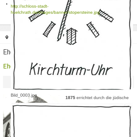
http://schloss-stadt-
huelchrath.de/images/banner/stopersteine.jpg
Startseite
Ehemalige Synagoge (4)
Ehemalige Synagoge (4)
Ehemalige Synagoge (4)
Bild_0003.jpg
1875
errichtet durch die jüdische
Gemeinde, Nutzung ab 1876 als
Synagoge bis zur
nationalsozialistischen
Machtergreifung 1933
1938
Verkauf an einen Hülchrather