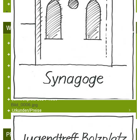
Videos
WETTBEWERBE
Unser Dorf hat Zukunft
LBS Zukunftspreis NRW 2014
„Heimatpreis 2019 KHB e.V.“
Heimatpreis Stadt Grevenbroich
BürgerPREIS 2020 Bürgerstiftung GV
„Umweltpreis 2024“ RKN
Bild_0006.jpg
Urkunden/Preise
PRESSE - ECHO