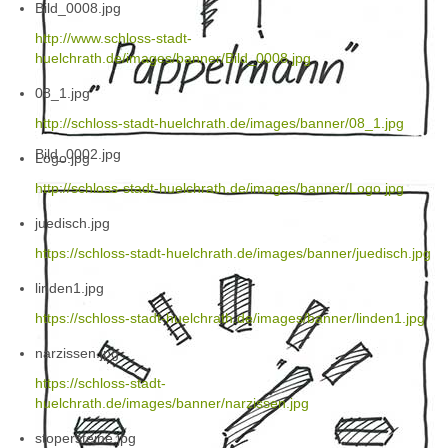
Bild_0008.jpg
http://www.schloss-stadt-
huelchrath.de/images/banner/Bild_0008.jpg
08_1.jpg
http://schloss-stadt-huelchrath.de/images/banner/08_1.jpg
Bild_0002.jpg
Logo.jpg
http://schloss-stadt-huelchrath.de/images/banner/Logo.jpg
juedisch.jpg
https://schloss-stadt-huelchrath.de/images/banner/juedisch.jpg
linden1.jpg
https://schloss-stadt-huelchrath.de/images/banner/linden1.jpg
narzissen.jpg
https://schloss-stadt-
huelchrath.de/images/banner/narzissen.jpg
stopersteine.jpg