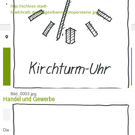
http://schloss-stadt-
huelchrath.de/images/banner/stopersteine.jpg
Startseite
Handel/Gewerbe
Kataster/Karten
Handel/Gewerbe
Vereine
Personennahverkehr
Bild_0003.jpg
Handel und Gewerbe
Die Schloss-Stadt-Hülchrath beheimatet eine Vielzahl von