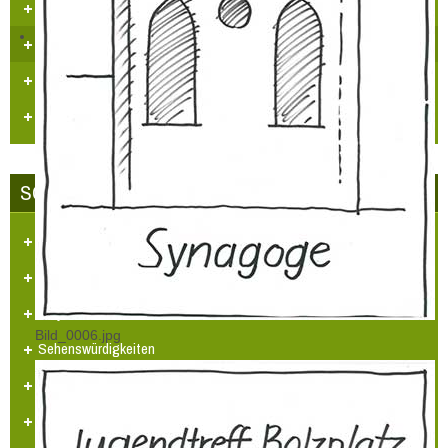
Kataster/Karten
Handel/Gewerbe
Vereine
Personennahverkehr
SCHLOSS-STADT HÜLCHRATH
Ansichten-Bilder-Filme
Projekt - Info - Planungen
Projekte
Bild_0006.jpg
Sehenswürdigkeiten
Heimatlied
Hülchrather Literatur