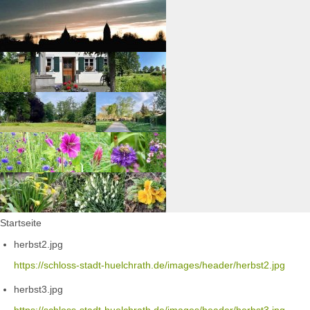
Startseite
herbst2.jpg
https://schloss-stadt-huelchrath.de/images/header/herbst2.jpg
herbst3.jpg