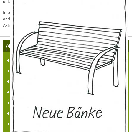
unterschiedlichen Handel- und Gewerbetreibenden Betriebe.
Informieren sie sich und es wäre schön, wenn Sie den ein oder
anderen Handels- und Gewerbebetrieb bei Ihren
Aktivitäten/Aufträgen berücksichtigen würden.
AKTUELLES AUS HÜLCHRATH
Herzlich Willkommen in Hülchrath
Führungen in der Schloss-Stadt-Hülchrath
Mängelmelder der Stadt GV
Adventsfenster 2025
Arbeitskreissitzung
Veranstaltungskalender
Jugendarbeit