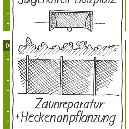
Heimatmaler P.M. Nellen
Vogelwelt in Hülchrath und Umgebung
Jüdisches Leben in Hülchrath
DORFGEMEINSCHAFT HÜLCHRATH
Ziele des Vereins
Satzung
Tätigkeitsberichte
Partner und Sponsoren
Ansprechpartner
Beitrittserklärung
Impressum/Kontakt