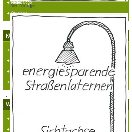
Neues Logo
Bild_0004.jpg
Orgelbau
KUNST UND KULTUR
Aufgaben und Ziele
Kontakt
Veranstaltungen
Videos
WETTBEWERBE
Unser Dorf hat Zukunft
LBS Zukunftspreis NRW 2014