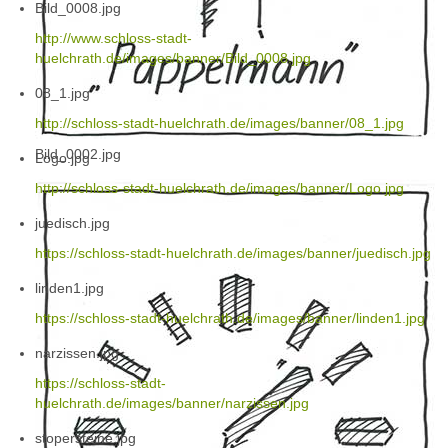
Bild_0008.jpg
http://www.schloss-stadt-
huelchrath.de/images/banner/Bild_0008.jpg
08_1.jpg
http://schloss-stadt-huelchrath.de/images/banner/08_1.jpg
Bild_0002.jpg
Logo.jpg
http://schloss-stadt-huelchrath.de/images/banner/Logo.jpg
juedisch.jpg
https://schloss-stadt-huelchrath.de/images/banner/juedisch.jpg
linden1.jpg
https://schloss-stadt-huelchrath.de/images/banner/linden1.jpg
narzissen.jpg
https://schloss-stadt-
huelchrath.de/images/banner/narzissen.jpg
stopersteine.jpg