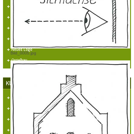
Adventsfenster 2025
Arbeitskreissitzung
Veranstaltungskalender
Jugendarbeit
Neues Logo
Bild_0005.jpg
Orgelbau
KUNST UND KULTUR
Aufgaben und Ziele
Kontakt
Veranstaltungen
Videos