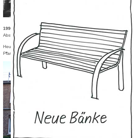
Nikolaus in der Giebelnische
(Nikolaus Hadeler war erster
Pfarrer in Hülchrath)
1996/97
Sanierung der Klinkerfassade und der Dachein-deckung in
Abstimmung mit der Denkmalbehörde
Heute wird das Gebäude genutzt zu Wohnzwecken und als
Pfarrbüro der Pfarrgemeinde „St. Sebastianus".