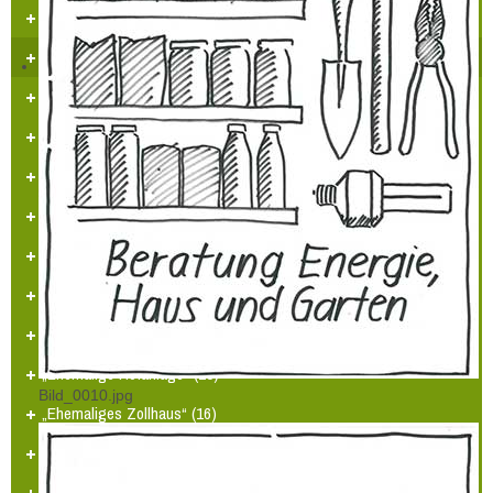
Alter Jüdischer Friedhof (5)
Ehemaliges Pfarrhaus (6)
Ehemaliges Bauernhaus (7)
Ehemaliges Bauernhaus Herzogstr. (8)
„Ehemalige DORFSCHUSTEREI“ (9)
Schloss Hülchrath (10)
Ehemaliges Amtmannshaus (12)
Kurfürstliches Beamtenhaus (13)
Ehemaliges Bürgerhaus (14)
„Ehemalige Hofanlage“ (15)
Bild_0010.jpg
„Ehemaliges Zollhaus“ (16)
Ehemaliges Bürgermeisterhaus (17)
Et Sprötze Hüsje (18)