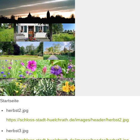
Startseite
herbst2.jpg
https://schloss-stadt-huelchrath.de/images/header/herbst2.jpg
herbst3.jpg