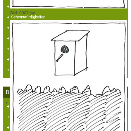
Projekte
Bild_0007.jpg
Sehenswürdigkeiten
Heimatlied
Hülchrather Literatur
Heimatmaler P.M. Nellen
Vogelwelt in Hülchrath und Umgebung
Jüdisches Leben in Hülchrath
DORFGEMEINSCHAFT HÜLCHRATH
Ziele des Vereins
Satzung
Tätigkeitsberichte