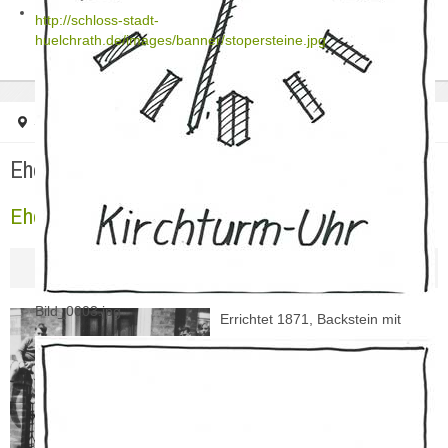
http://schloss-stadt-
huelchrath.de/images/banner/stopersteine.jpg
Startseite
Ehemaliges Pfarrhaus (6)
Ehemaliges Pfarrhaus (6)
Ehemaliges Pfarrhaus (6)
Bild_0003.jpg
Errichtet 1871, Backstein mit
neugotischen Schmuckformen
Ursprünglich Pfarrhaus und
Wohnhaus des örtlichen Pfarrers
1912
Aufstellung des heiligen