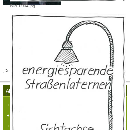
Bild_0004.jpg
„Dorfgemeinschaft Hülchrath" / Februar 2005
AKTUELLES AUS HÜLCHRATH
Herzlich Willkommen in Hülchrath
Führungen in der Schloss-Stadt-Hülchrath
Mängelmelder der Stadt GV