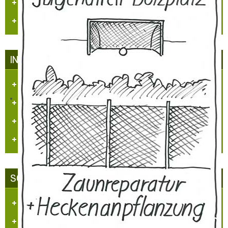
Dorfzeitung "Et Blättche"
Regionale Presse
INFRASTRUKTUR IN HÜLCHRATH
Kataster/Karten
Handel/Gewerbe
Vereine
Personennahverkehr
SCHLOSS-STADT HÜLCHRATH
Ansichten-Bilder-Filme
Projekt - Info - Planungen