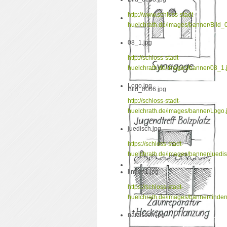
http://www.schloss-stadt-
huelchrath.de/images/banner/Bild_
08_1.jpg
http://schloss-stadt-
huelchrath.de/images/banner/08_1.
Logo.jpg
Bild_0006.jpg
http://schloss-stadt-
huelchrath.de/images/banner/Logo.
juedisch.jpg
https://schloss-stadt-
huelchrath.de/images/banner/juedis
linden1.jpg
https://schloss-stadt-
huelchrath.de/images/banner/linden
narzissen.jpg