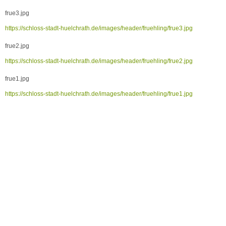
frue3.jpg
https://schloss-stadt-huelchrath.de/images/header/fruehling/frue3.jpg
frue2.jpg
https://schloss-stadt-huelchrath.de/images/header/fruehling/frue2.jpg
frue1.jpg
https://schloss-stadt-huelchrath.de/images/header/fruehling/frue1.jpg