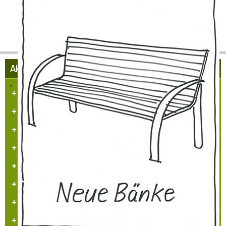
AKTUELLES AUS HÜLCHRATH
Herzlich Willkommen in Hülchrath
Führungen in der Schloss-Stadt-Hülchrath
Mängelmelder der Stadt GV
Adventsfenster 2025
Arbeitskreissitzung
Veranstaltungskalender
Jugendarbeit
Neues Logo