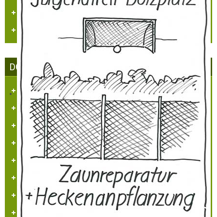
Vogelwelt in Hülchrath und Umgebung
Jüdisches Leben in Hülchrath
DORFGEMEINSCHAFT HÜLCHRATH
Ziele des Vereins
Satzung
Tätigkeitsberichte
Partner und Sponsoren
Ansprechpartner
Beitrittserklärung
Impressum/Kontakt
Datenschutz