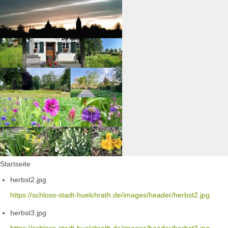
Startseite
herbst2.jpg
https://schloss-stadt-huelchrath.de/images/header/herbst2.jpg
herbst3.jpg