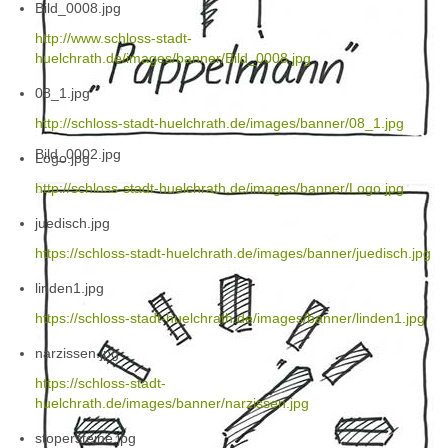
Bild_0008.jpg
http://www.schloss-stadt-
huelchrath.de/images/banner/Bild_0008.jpg
08_1.jpg
http://schloss-stadt-huelchrath.de/images/banner/08_1.jpg
Bild_0002.jpg
Logo.jpg
http://schloss-stadt-huelchrath.de/images/banner/Logo.jpg
juedisch.jpg
https://schloss-stadt-huelchrath.de/images/banner/juedisch.jpg
linden1.jpg
https://schloss-stadt-huelchrath.de/images/banner/linden1.jpg
narzissen.jpg
https://schloss-stadt-
huelchrath.de/images/banner/narzissen.jpg
stopersteine.jpg