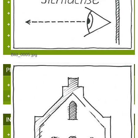
„Heimatpreis 2019 KHB e.V.“
Heimatpreis Stadt Grevenbroich
BürgerPREIS 2020 Bürgerstiftung GV
„Umweltpreis 2024“ RKN
Urkunden/Preise
Bild_0005.jpg
PRESSE - ECHO
Dorfzeitung "Et Blättche"
Regionale Presse
INFRASTRUKTUR IN HÜLCHRATH
Kataster/Karten