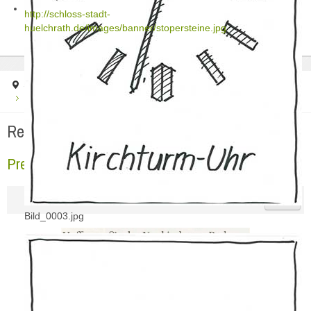
http://schloss-stadt-
huelchrath.de/images/banner/stopersteine.jpg
Startseite
Regionale Presse
2017
Pressebericht NGZ 16.12.2017-2
Regionale Presse
Pressebericht NGZ 16.12.2017-2
Bild_0003.jpg