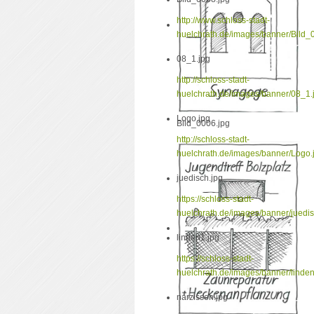
http://www.schloss-stadt-
huelchrath.de/images/banner/Bild_
08_1.jpg
http://schloss-stadt-
huelchrath.de/images/banner/08_1.
Logo.jpg
Bild_0006.jpg
http://schloss-stadt-
huelchrath.de/images/banner/Logo.
juedisch.jpg
https://schloss-stadt-
huelchrath.de/images/banner/juedis
linden1.jpg
https://schloss-stadt-
huelchrath.de/images/banner/linden
narzissen.jpg