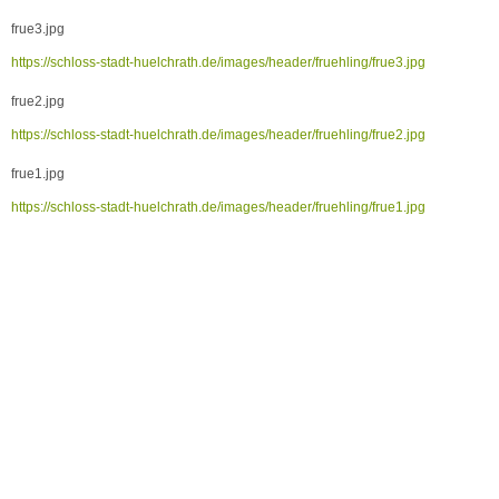
frue3.jpg
https://schloss-stadt-huelchrath.de/images/header/fruehling/frue3.jpg
frue2.jpg
https://schloss-stadt-huelchrath.de/images/header/fruehling/frue2.jpg
frue1.jpg
https://schloss-stadt-huelchrath.de/images/header/fruehling/frue1.jpg