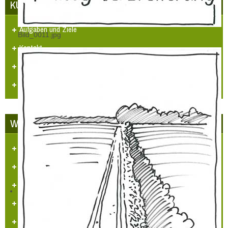
KUNST UND KULTUR
Aufgaben und Ziele
Bild_0011.jpg
Kontakt
Veranstaltungen
Videos
WETTBEWERBE
Unser Dorf hat Zukunft
LBS Zukunftspreis NRW 2014
„Heimatpreis 2019 KHB e.V.“
Heimatpreis Stadt Grevenbroich
BürgerPREIS 2020 Bürgerstiftung GV