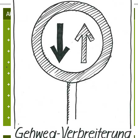
AKTUELLES AUS HÜLCHRATH
Herzlich Willkommen in Hülchrath
Führungen in der Schloss-Stadt-Hülchrath
Mängelmelder der Stadt GV
Adventsfenster 2025
Arbeitskreissitzung
Veranstaltungskalender
Jugendarbeit
Neues Logo
Orgelbau