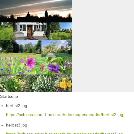
Startseite
herbst2.jpg
https://schloss-stadt-huelchrath.de/images/header/herbst2.jpg
herbst3.jpg