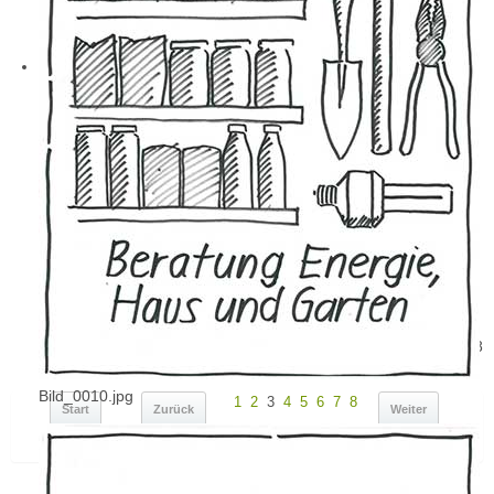
Seite 3 von 8
Bild_0010.jpg
1
2
3
4
5
6
7
8
Start
Zurück
Weiter
Ende