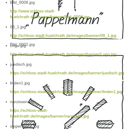
Bild_0008.jpg
http://www.schloss-stadt-
huelchrath.de/images/banner/Bild_0008.jpg
08_1.jpg
http://schloss-stadt-huelchrath.de/images/banner/08_1.jpg
Bild_0002.jpg
Logo.jpg
http://schloss-stadt-huelchrath.de/images/banner/Logo.jpg
juedisch.jpg
https://schloss-stadt-huelchrath.de/images/banner/juedisch.jpg
linden1.jpg
https://schloss-stadt-huelchrath.de/images/banner/linden1.jpg
narzissen.jpg
https://schloss-stadt-
huelchrath.de/images/banner/narzissen.jpg
stopersteine.jpg