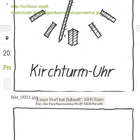
http://schloss-stadt-
huelchrath.de/images/banner/stopersteine.jpg
Startseite
Regionale Presse
2017
2017
Pressebericht NGZ 16.10.2017-1
Bild_0003.jpg