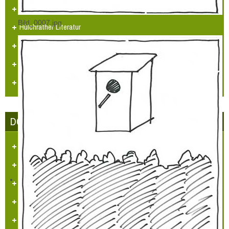
Heimatlied
Bild_0007.jpg
Hülchrather Literatur
Heimatmaler P.M. Nellen
Vogelwelt in Hülchrath und Umgebung
Jüdisches Leben in Hülchrath
DORFGEMEINSCHAFT HÜLCHRATH
Ziele des Vereins
Satzung
Tätigkeitsberichte
Partner und Sponsoren
Ansprechpartner