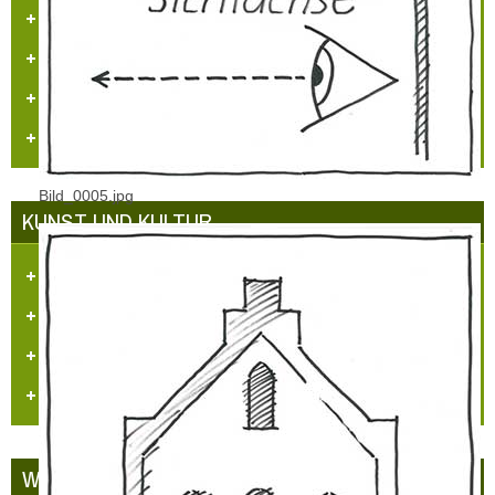
Veranstaltungskalender
Jugendarbeit
Neues Logo
Orgelbau
Bild_0005.jpg
KUNST UND KULTUR
Aufgaben und Ziele
Kontakt
Veranstaltungen
Videos
WETTBEWERBE